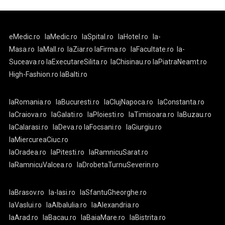
eMedic.ro
laMedic.ro
laSpital.ro
laHotel.ro
la-
Masa.ro
laMall.ro
laZiar.ro
laFirma.ro
laFacultate.ro
la-
Suceava.ro
laExecutareSilita.ro
laChisinau.ro
laPiatraNeamt.ro
High-Fashion.ro
laBalti.ro
laRomania.ro
laBucuresti.ro
laClujNapoca.ro
laConstanta.ro
laCraiova.ro
laGalati.ro
laPloiesti.ro
laTimisoara.ro
laBuzau.ro
laCalarasi.ro
laDeva.ro
laFocsani.ro
laGiurgiu.ro
laMiercureaCiuc.ro
laOradea.ro
laPitesti.ro
laRamnicuSarat.ro
laRamnicuValcea.ro
laDrobetaTurnuSeverin.ro
laBrasov.ro
la-Iasi.ro
laSfantuGheorghe.ro
laVaslui.ro
laAlbaIulia.ro
laAlexandria.ro
laArad.ro
laBacau.ro
laBaiaMare.ro
laBistrita.ro