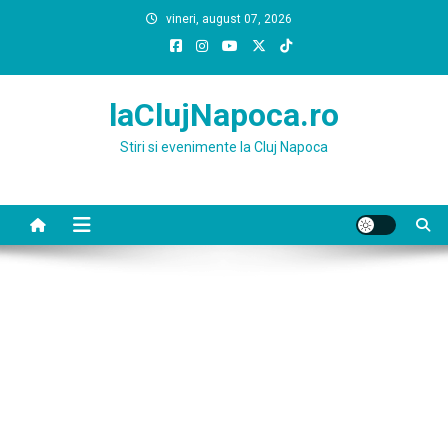
Skip
vineri, august 07, 2026
to
content
laClujNapoca.ro
Stiri si evenimente la Cluj Napoca