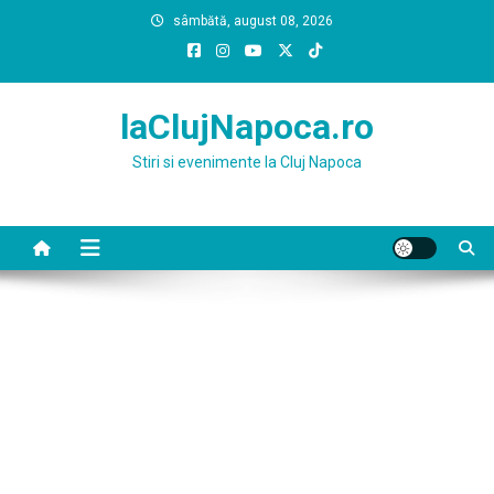
Skip
sâmbătă, august 08, 2026
to
content
laClujNapoca.ro
Stiri si evenimente la Cluj Napoca