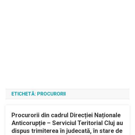
ETICHETĂ:
PROCURORII
Procurorii din cadrul Direcției Naționale
Anticorupție – Serviciul Teritorial Cluj au
dispus trimiterea în judecată, în stare de