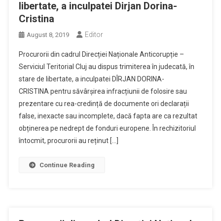
libertate, a inculpatei Dirjan Dorina-
Cristina
Editor
August 8, 2019
Procurorii din cadrul Direcției Naționale Anticorupție –
Serviciul Teritorial Cluj au dispus trimiterea în judecată, în
stare de libertate, a inculpatei DÎRJAN DORINA-
CRISTINA pentru săvârșirea infracțiunii de folosire sau
prezentare cu rea-credință de documente ori declarații
false, inexacte sau incomplete, dacă fapta are ca rezultat
obținerea pe nedrept de fonduri europene. În rechizitoriul
întocmit, procurorii au reținut […]
Continue Reading