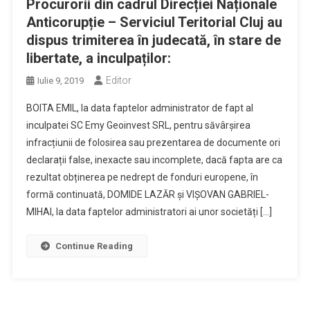
Procurorii din cadrul Direcției Naționale
Anticorupție – Serviciul Teritorial Cluj au
dispus trimiterea în judecată, în stare de
libertate, a inculpaților:
Editor
Iulie 9, 2019
BOITA EMIL, la data faptelor administrator de fapt al
inculpatei SC Emy Geoinvest SRL, pentru săvârșirea
infracțiunii de folosirea sau prezentarea de documente ori
declarații false, inexacte sau incomplete, dacă fapta are ca
rezultat obținerea pe nedrept de fonduri europene, în
formă continuată, DOMIDE LAZĂR și VIȘOVAN GABRIEL-
MIHAI, la data faptelor administratori ai unor societăți […]
Continue Reading