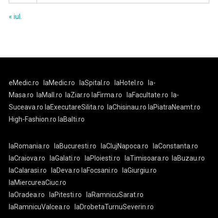
« iul.
eMedic.ro
laMedic.ro
laSpital.ro
laHotel.ro
la-
Masa.ro
laMall.ro
laZiar.ro
laFirma.ro
laFacultate.ro
la-
Suceava.ro
laExecutareSilita.ro
laChisinau.ro
laPiatraNeamt.ro
High-Fashion.ro
laBalti.ro
laRomania.ro
laBucuresti.ro
laClujNapoca.ro
laConstanta.ro
laCraiova.ro
laGalati.ro
laPloiesti.ro
laTimisoara.ro
laBuzau.ro
laCalarasi.ro
laDeva.ro
laFocsani.ro
laGiurgiu.ro
laMiercureaCiuc.ro
laOradea.ro
laPitesti.ro
laRamnicuSarat.ro
laRamnicuValcea.ro
laDrobetaTurnuSeverin.ro