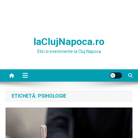
laClujNapoca.ro
Stiri si evenimente la Cluj Napoca
ETICHETĂ:
PSIHOLOGIE