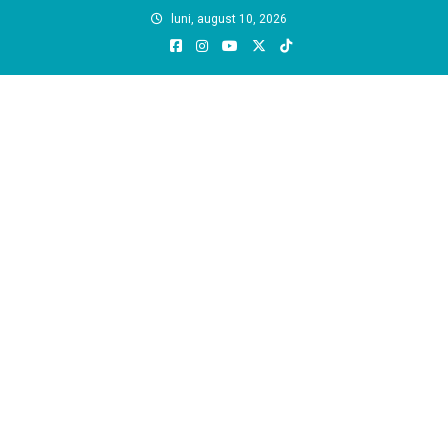
Skip
luni, august 10, 2026
to
content