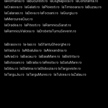
laRomania.ro
laBucuresti.ro
laClujNapoca.ro
laConstanta.ro
laCraiova.ro
laGalati.ro
laPloiesti.ro
laTimisoara.ro
laBuzau.ro
laCalarasi.ro
laDeva.ro
laFocsani.ro
laGiurgiu.ro
laMiercureaCiuc.ro
laOradea.ro
laPitesti.ro
laRamnicuSarat.ro
laRamnicuValcea.ro
laDrobetaTurnuSeverin.ro
laBrasov.ro
la-Iasi.ro
laSfantuGheorghe.ro
laVaslui.ro
laAlbaIulia.ro
laAlexandria.ro
laArad.ro
laBacau.ro
laBaiaMare.ro
laBistrita.ro
laBotosani.ro
laBraila.ro
laResita.ro
laSatuMare.ro
laSibiu.ro
laSlatina.ro
laSlobozia.ro
laTargoviste.ro
laTarguJiu.ro
laTarguMures.ro
laTulcea.ro
laZalau.ro