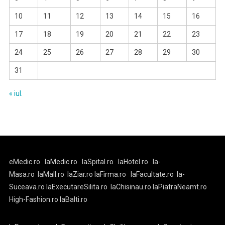
10
11
12
13
14
15
16
17
18
19
20
21
22
23
24
25
26
27
28
29
30
31
« iul.
eMedic.ro
laMedic.ro
laSpital.ro
laHotel.ro
la-
Masa.ro
laMall.ro
laZiar.ro
laFirma.ro
laFacultate.ro
la-
Suceava.ro
laExecutareSilita.ro
laChisinau.ro
laPiatraNeamt.ro
High-Fashion.ro
laBalti.ro