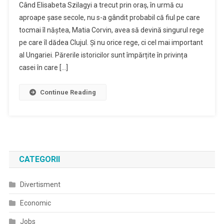
Când Elisabeta Szilagyi a trecut prin oraș, în urmă cu
aproape șase secole, nu s-a gândit probabil că fiul pe care
tocmai îl năștea, Matia Corvin, avea să devină singurul rege
pe care îl dădea Clujul. Și nu orice rege, ci cel mai important
al Ungariei. Părerile istoricilor sunt împărțite în privința
casei în care […]
Continue Reading
CATEGORII
Divertisment
Economic
Jobs