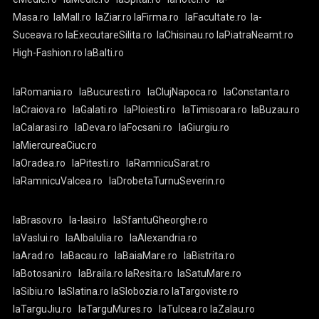
Masa.ro
laMall.ro
laZiar.ro
laFirma.ro
laFacultate.ro
la-
Suceava.ro
laExecutareSilita.ro
laChisinau.ro
laPiatraNeamt.ro
High-Fashion.ro
laBalti.ro
laRomania.ro
laBucuresti.ro
laClujNapoca.ro
laConstanta.ro
laCraiova.ro
laGalati.ro
laPloiesti.ro
laTimisoara.ro
laBuzau.ro
laCalarasi.ro
laDeva.ro
laFocsani.ro
laGiurgiu.ro
laMiercureaCiuc.ro
laOradea.ro
laPitesti.ro
laRamnicuSarat.ro
laRamnicuValcea.ro
laDrobetaTurnuSeverin.ro
laBrasov.ro
la-Iasi.ro
laSfantuGheorghe.ro
laVaslui.ro
laAlbaIulia.ro
laAlexandria.ro
laArad.ro
laBacau.ro
laBaiaMare.ro
laBistrita.ro
laBotosani.ro
laBraila.ro
laResita.ro
laSatuMare.ro
laSibiu.ro
laSlatina.ro
laSlobozia.ro
laTargoviste.ro
laTarguJiu.ro
laTarguMures.ro
laTulcea.ro
laZalau.ro