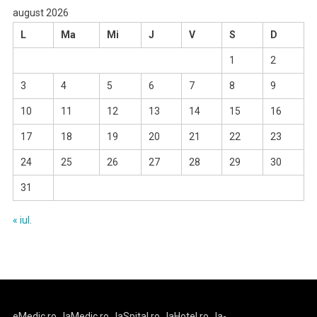
august 2026
L
Ma
Mi
J
V
S
D
1
2
3
4
5
6
7
8
9
10
11
12
13
14
15
16
17
18
19
20
21
22
23
24
25
26
27
28
29
30
31
« iul.
eMedic.ro
laMedic.ro
laSpital.ro
laHotel.ro
la-