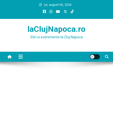
Skip
joi, august 06, 2026
to
content
laClujNapoca.ro
Stiri si evenimente la Cluj Napoca