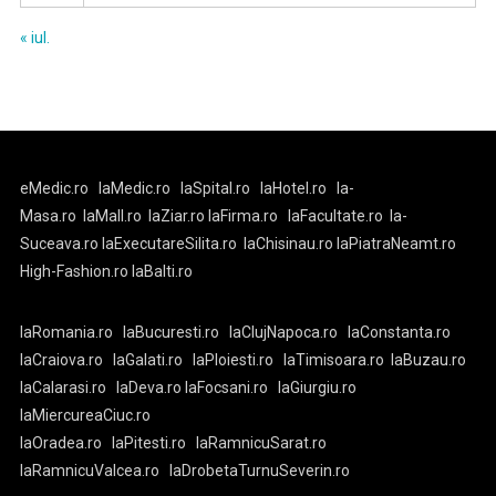
« iul.
eMedic.ro
laMedic.ro
laSpital.ro
laHotel.ro
la-
Masa.ro
laMall.ro
laZiar.ro
laFirma.ro
laFacultate.ro
la-
Suceava.ro
laExecutareSilita.ro
laChisinau.ro
laPiatraNeamt.ro
High-Fashion.ro
laBalti.ro
laRomania.ro
laBucuresti.ro
laClujNapoca.ro
laConstanta.ro
laCraiova.ro
laGalati.ro
laPloiesti.ro
laTimisoara.ro
laBuzau.ro
laCalarasi.ro
laDeva.ro
laFocsani.ro
laGiurgiu.ro
laMiercureaCiuc.ro
laOradea.ro
laPitesti.ro
laRamnicuSarat.ro
laRamnicuValcea.ro
laDrobetaTurnuSeverin.ro