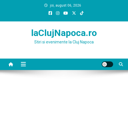
Skip
joi, august 06, 2026
to
content
laClujNapoca.ro
Stiri si evenimente la Cluj Napoca