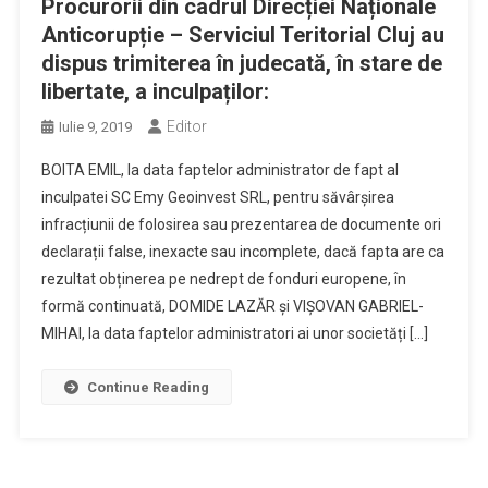
Procurorii din cadrul Direcției Naționale
Anticorupție – Serviciul Teritorial Cluj au
dispus trimiterea în judecată, în stare de
libertate, a inculpaților:
Editor
Iulie 9, 2019
BOITA EMIL, la data faptelor administrator de fapt al
inculpatei SC Emy Geoinvest SRL, pentru săvârșirea
infracțiunii de folosirea sau prezentarea de documente ori
declarații false, inexacte sau incomplete, dacă fapta are ca
rezultat obținerea pe nedrept de fonduri europene, în
formă continuată, DOMIDE LAZĂR și VIȘOVAN GABRIEL-
MIHAI, la data faptelor administratori ai unor societăți […]
Continue Reading