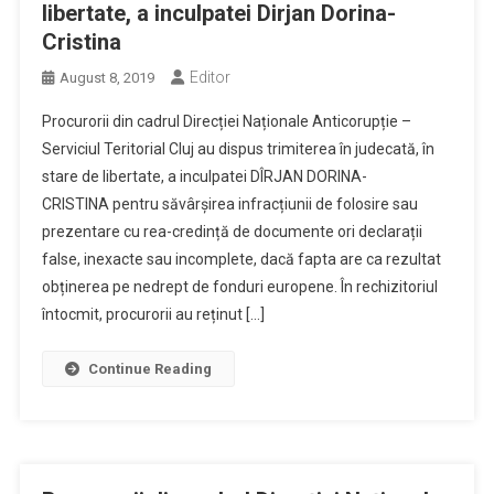
libertate, a inculpatei Dirjan Dorina-
Cristina
Editor
August 8, 2019
Procurorii din cadrul Direcției Naționale Anticorupție –
Serviciul Teritorial Cluj au dispus trimiterea în judecată, în
stare de libertate, a inculpatei DÎRJAN DORINA-
CRISTINA pentru săvârșirea infracțiunii de folosire sau
prezentare cu rea-credință de documente ori declarații
false, inexacte sau incomplete, dacă fapta are ca rezultat
obținerea pe nedrept de fonduri europene. În rechizitoriul
întocmit, procurorii au reținut […]
Continue Reading