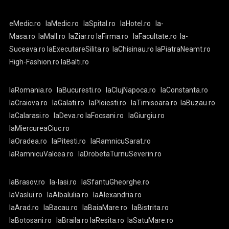
eMedic.ro
laMedic.ro
laSpital.ro
laHotel.ro
la-
Masa.ro
laMall.ro
laZiar.ro
laFirma.ro
laFacultate.ro
la-
Suceava.ro
laExecutareSilita.ro
laChisinau.ro
laPiatraNeamt.ro
High-Fashion.ro
laBalti.ro
laRomania.ro
laBucuresti.ro
laClujNapoca.ro
laConstanta.ro
laCraiova.ro
laGalati.ro
laPloiesti.ro
laTimisoara.ro
laBuzau.ro
laCalarasi.ro
laDeva.ro
laFocsani.ro
laGiurgiu.ro
laMiercureaCiuc.ro
laOradea.ro
laPitesti.ro
laRamnicuSarat.ro
laRamnicuValcea.ro
laDrobetaTurnuSeverin.ro
laBrasov.ro
la-Iasi.ro
laSfantuGheorghe.ro
laVaslui.ro
laAlbaIulia.ro
laAlexandria.ro
laArad.ro
laBacau.ro
laBaiaMare.ro
laBistrita.ro
laBotosani.ro
laBraila.ro
laResita.ro
laSatuMare.ro