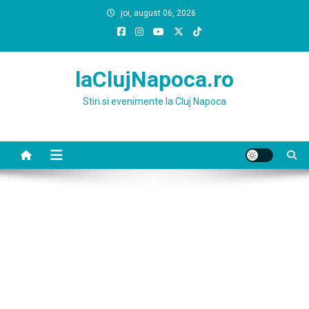
Skip
joi, august 06, 2026
to
content
laClujNapoca.ro
Stiri si evenimente la Cluj Napoca