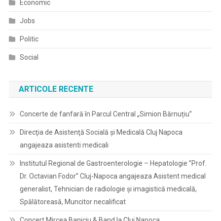
Economic
Jobs
Politic
Social
ARTICOLE RECENTE
Concerte de fanfară în Parcul Central „Simion Bărnuțiu”
Direcţia de Asistenţă Socială şi Medicală Cluj Napoca
angajeaza asistenti medicali
Institutul Regional de Gastroenterologie – Hepatologie ”Prof.
Dr. Octavian Fodor” Cluj-Napoca angajeaza Asistent medical
generalist, Tehnician de radiologie și imagistică medicală,
Spălătoreasă, Muncitor necalificat
Concert Mircea Baniciu & Band la Cluj Napoca