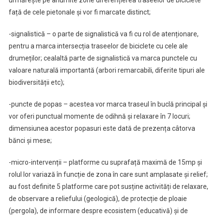
urmărește pe anumite zone diferențierea traseelor de biciclete
față de cele pietonale și vor fi marcate distinct;
-signalistică – o parte de signalistică va fi cu rol de atenționare,
pentru a marca intersecția traseelor de biciclete cu cele ale
drumeților; cealaltă parte de signalistică va marca punctele cu
valoare naturală importantă (arbori remarcabili, diferite tipuri ale
biodiversității etc);
-puncte de popas – acestea vor marca traseul în buclă principal și
vor oferi punctual momente de odihnă și relaxare în 7 locuri;
dimensiunea acestor popasuri este dată de prezența câtorva
bănci și mese;
-micro-intervenții – platforme cu suprafață maximă de 15mp și
rolul lor variază în funcție de zona în care sunt amplasate și relief;
au fost definite 5 platforme care pot susține activități de relaxare,
de observare a reliefului (geologică), de protecție de ploaie
(pergola), de informare despre ecosistem (educativă) și de