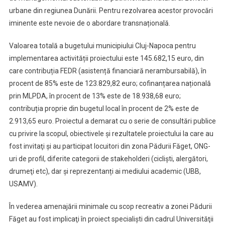
urbane din regiunea Dunării. Pentru rezolvarea acestor provocări
iminente este nevoie de o abordare transnațională.
Valoarea totală a bugetului municipiului Cluj-Napoca pentru
implementarea activității proiectului este 145.682,15 euro, din
care contribuția FEDR (asistență financiară nerambursabilă), în
procent de 85% este de 123.829,82 euro; cofinanțarea națională
prin MLPDA, în procent de 13% este de 18.938,68 euro;
contribuția proprie din bugetul local în procent de 2% este de
2.913,65 euro. Proiectul a demarat cu o serie de consultări publice
cu privire la scopul, obiectivele şi rezultatele proiectului la care au
fost invitaţi şi au participat locuitori din zona Pădurii Făget, ONG-
uri de profil, diferite categorii de stakeholderi (ciclişti, alergători,
drumeţi etc), dar și reprezentanți ai mediului academic (UBB,
USAMV).
În vederea amenajării minimale cu scop recreativ a zonei Pădurii
Făget au fost implicaţi în proiect specialişti din cadrul Universităţii