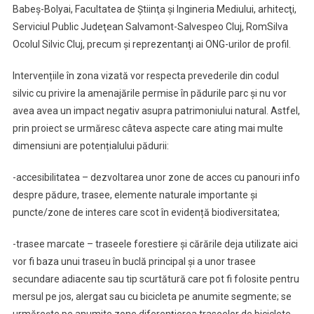
Babeş-Bolyai, Facultatea de Ştiinţa şi Ingineria Mediului, arhitecţi,
Serviciul Public Judeţean Salvamont-Salvespeo Cluj, RomSilva
Ocolul Silvic Cluj, precum şi reprezentanţi ai ONG-urilor de profil.
Intervențiile în zona vizată vor respecta prevederile din codul
silvic cu privire la amenajările permise în pădurile parc și nu vor
avea avea un impact negativ asupra patrimoniului natural. Astfel,
prin proiect se urmăresc câteva aspecte care ating mai multe
dimensiuni are potențialului pădurii:
-accesibilitatea – dezvoltarea unor zone de acces cu panouri info
despre pădure, trasee, elemente naturale importante și
puncte/zone de interes care scot în evidență biodiversitatea;
-trasee marcate – traseele forestiere și cărările deja utilizate aici
vor fi baza unui traseu în buclă principal și a unor trasee
secundare adiacente sau tip scurtătură care pot fi folosite pentru
mersul pe jos, alergat sau cu bicicleta pe anumite segmente; se