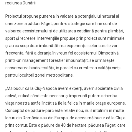
regiunea Dunării.
Proiectul propune punerea în valoare a potențialului natural al
unei zone a pădurii Făget, printr-o strategie care ține cont de
valoarea ecosistemului și de utilizarea cotidiană pentru plimbări,
sport și recreere. Intervențiile propuse prin proiect sunt minimale
și au ca scop doar îmbunătățirea experienței celor care le vor
frecventa, fără a deranja în vreun fel ecosistemul. Dimpotrivă,
printr-un management forestier îmbunătățit, se urmărește
conservarea biodiversității, în paralel cu creșterea calității vieții
pentru locuitorii zonei metropolitane.
„Mă bucur că la Cluj-Napoca avem experți, avem societate civilă
activă, critică când este necesar și împreună putem schimba
viața noastră astfel încât să fie la fel ca în marile orașe europene.
Conceptul de pădure-parc este relativ nou, nu îl întâlnim în multe
locuri din România sau din Europa, de aceea mă bucur că la Cluj a
prins contur. Este o pădure de 40 de hectare, pădurea Făget, care