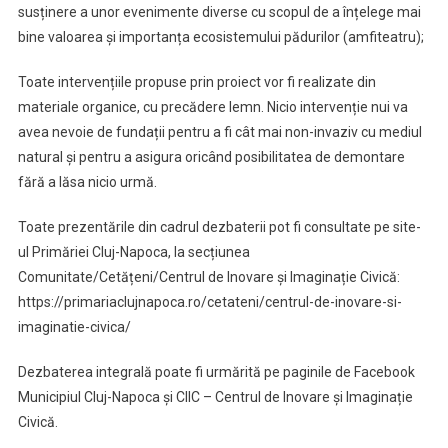
susținere a unor evenimente diverse cu scopul de a înțelege mai
bine valoarea și importanța ecosistemului pădurilor (amfiteatru);
Toate intervențiile propuse prin proiect vor fi realizate din
materiale organice, cu precădere lemn. Nicio intervenție nui va
avea nevoie de fundații pentru a fi cât mai non-invaziv cu mediul
natural și pentru a asigura oricând posibilitatea de demontare
fără a lăsa nicio urmă.
Toate prezentările din cadrul dezbaterii pot fi consultate pe site-
ul Primăriei Cluj-Napoca, la secțiunea
Comunitate/Cetățeni/Centrul de Inovare și Imaginație Civică:
https://primariaclujnapoca.ro/cetateni/centrul-de-inovare-si-
imaginatie-civica/
Dezbaterea integrală poate fi urmărită pe paginile de Facebook
Municipiul Cluj-Napoca și CIIC – Centrul de Inovare și Imaginație
Civică.