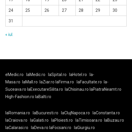
24
25
26
27
28
29
30
31
« iul.
eMedic.ro
laMedic.ro
laSpital.ro
laHotel.ro
la-
Masa.ro
laMall.ro
laZiar.ro
laFirma.ro
laFacultate.ro
la-
Suceava.ro
laExecutareSilita.ro
laChisinau.ro
laPiatraNeamt.ro
High-Fashion.ro
laBalti.ro
laRomania.ro
laBucuresti.ro
laClujNapoca.ro
laConstanta.ro
laCraiova.ro
laGalati.ro
laPloiesti.ro
laTimisoara.ro
laBuzau.ro
laCalarasi.ro
laDeva.ro
laFocsani.ro
laGiurgiu.ro