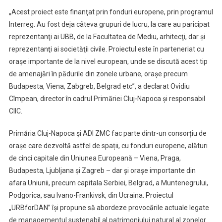
„Acest proiect este finanţat prin fonduri europene, prin programul
Interreg. Au fost deja câteva grupuri de lucru, la care au paricipat
reprezentanţi ai UBB, de la Facultatea de Mediu, arhitecţi, dar şi
reprezentanţi ai societăţii civile. Proiectul este în parteneriat cu
oraşe importante de la nivel european, unde se discută acest tip
de amenajări în pădurile din zonele urbane, oraşe precum
Budapesta, Viena, Zabgreb, Belgrad etc”, a declarat Ovidiu
Cîmpean, director în cadrul Primăriei Cluj-Napoca şi responsabil
CIIC.
Primăria Cluj-Napoca și ADI ZMC fac parte dintr-un consorțiu de
orașe care dezvoltă astfel de spații, cu fonduri europene, alături
de cinci capitale din Uniunea Europeană – Viena, Praga,
Budapesta, Ljubljana și Zagreb – dar și orașe importante din
afara Uniunii, precum capitala Serbiei, Belgrad, a Muntenegrului,
Podgorica, sau Ivano-Frankivsk, din Ucraina. Proiectul
„URBforDAN” își propune să abordeze provocările actuale legate
de managementul sustenabil al patrimoniului natural al zonelor