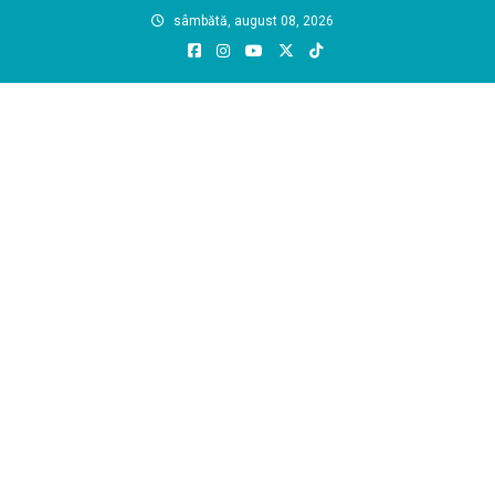
Skip
sâmbătă, august 08, 2026
to
content