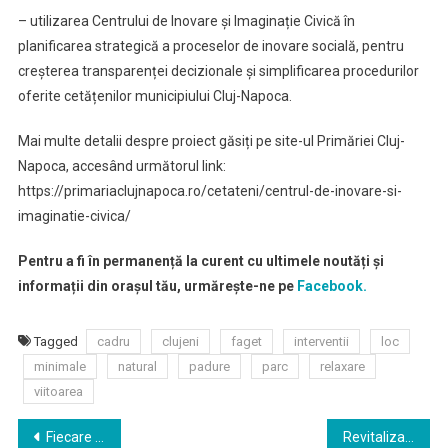
– utilizarea Centrului de Inovare și Imaginație Civică în
planificarea strategică a proceselor de inovare socială, pentru
creșterea transparenței decizionale și simplificarea procedurilor
oferite cetățenilor municipiului Cluj-Napoca.
Mai multe detalii despre proiect găsiți pe site-ul Primăriei Cluj-
Napoca, accesând următorul link:
https://primariaclujnapoca.ro/cetateni/centrul-de-inovare-si-
imaginatie-civica/
Pentru a fi în permanență la curent cu ultimele noutăți și
informații din orașul tău, urmărește-ne pe
Facebook.
Tagged
cadru
clujeni
faget
interventii
loc
minimale
natural
padure
parc
relaxare
viitoarea
Navigare
Fiecare spațiu verde contează: Aleea Bibliotecii din cartierul Mărăști a fost modernizată
Revitalizarea Parcului Feroviarilor