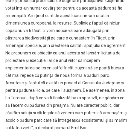
este și produsul procesului de bugetare participativă. Clujenii au
votat într-un număr covârșitor pentru ca această pădure să fie
amenajată. Am ținut cont de acest lucru, ne-am uitat la
dimensiunea europeană, la resurse. Subliniez faptul că niciun
copac nu va fi tăiat, ci vom aduce valoare adăugată prin
păstrarea biodiversității pe care o cunoaștem în Făget, prin
amenajări speciale, prin creșterea calității spațiului de agrement.
Ne propunem ca obiectiv ca anul acesta să lansăm licitația de
proiectare și execuție, iar de anul viitor să începem
implementarea pe teren astfel încât clujenii să se poată bucura
cât mai repede cu putință de noua formă a pădurii parc.
Amintesc și faptul că există un proiect al Consiliului Județean și
pentru pădurea Hoia, pe care îl susținem. De asemenea, în zona
La Terenuri, după ce va fi finalizată baza sportivă, ne gândim ce
să facem cu pădurea din preajmă. Nu are caracter public, dar
căutăm soluții și căi legale să vedem cum putem să amenajăm și
acolo o pădure parc care să întregească ecosistemul și să mărim
calitatea vieții”, a declarat primarul Emil Boc.