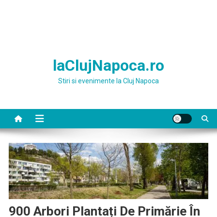
laClujNapoca.ro
Stiri si evenimente la Cluj Napoca
900 Arbori Plantați De Primărie În