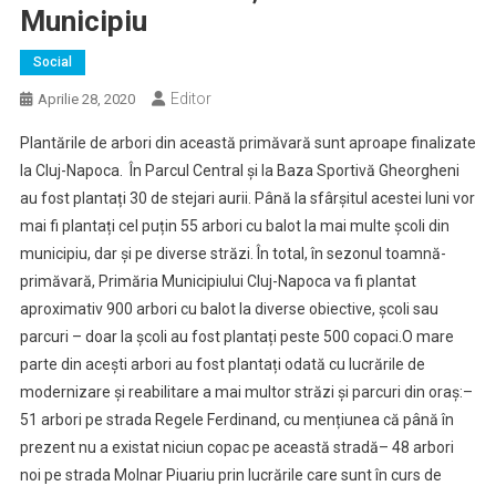
Municipiu
Social
Editor
Aprilie 28, 2020
Plantările de arbori din această primăvară sunt aproape finalizate
la Cluj-Napoca. În Parcul Central și la Baza Sportivă Gheorgheni
au fost plantați 30 de stejari aurii. Până la sfârșitul acestei luni vor
mai fi plantați cel puțin 55 arbori cu balot la mai multe școli din
municipiu, dar și pe diverse străzi. În total, în sezonul toamnă-
primăvară, Primăria Municipiului Cluj-Napoca va fi plantat
aproximativ 900 arbori cu balot la diverse obiective, școli sau
parcuri – doar la școli au fost plantați peste 500 copaci.O mare
parte din acești arbori au fost plantați odată cu lucrările de
modernizare și reabilitare a mai multor străzi și parcuri din oraș:–
51 arbori pe strada Regele Ferdinand, cu mențiunea că până în
prezent nu a existat niciun copac pe această stradă– 48 arbori
noi pe strada Molnar Piuariu prin lucrările care sunt în curs de