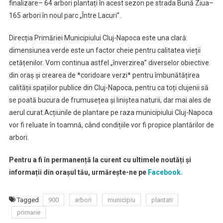
finalizare– 64 arbori plantați în acest sezon pe strada Bună Ziua–
165 arbori în noul parc „Între Lacuri”.
Direcția Primăriei Municipiului Cluj-Napoca este una clară:
dimensiunea verde este un factor cheie pentru calitatea vieții
cetățenilor. Vom continua astfel „înverzirea” diverselor obiective
din oraș și crearea de *coridoare verzi* pentru îmbunătățirea
calității spațiilor publice din Cluj-Napoca, pentru ca toți clujenii să
se poată bucura de frumusețea și liniștea naturii, dar mai ales de
aerul curat.Acțiunile de plantare pe raza municipiului Cluj-Napoca
vor fi reluate în toamnă, când condițiile vor fi propice plantărilor de
arbori.
Pentru a fi în permanență la curent cu ultimele noutăți și
informații din orașul tău, urmărește-ne pe
Facebook.
Tagged
900
arbori
municipiu
plantati
primarie