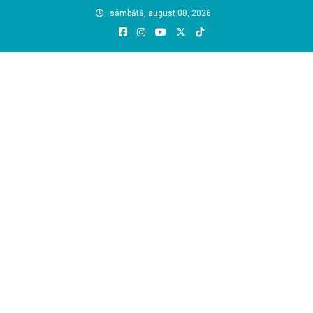
Skip
sâmbătă, august 08, 2026
to
content