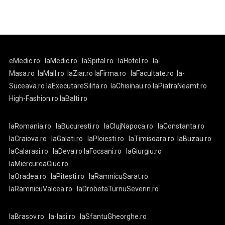
eMedic.ro
laMedic.ro
laSpital.ro
laHotel.ro
la-
Masa.ro
laMall.ro
laZiar.ro
laFirma.ro
laFacultate.ro
la-
Suceava.ro
laExecutareSilita.ro
laChisinau.ro
laPiatraNeamt.ro
High-Fashion.ro
laBalti.ro
laRomania.ro
laBucuresti.ro
laClujNapoca.ro
laConstanta.ro
laCraiova.ro
laGalati.ro
laPloiesti.ro
laTimisoara.ro
laBuzau.ro
laCalarasi.ro
laDeva.ro
laFocsani.ro
laGiurgiu.ro
laMiercureaCiuc.ro
laOradea.ro
laPitesti.ro
laRamnicuSarat.ro
laRamnicuValcea.ro
laDrobetaTurnuSeverin.ro
laBrasov.ro
la-Iasi.ro
laSfantuGheorghe.ro