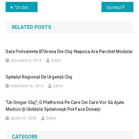
Navigare
”Un Singur Cluj”, o platformă pe care cei care vor să ajute medicii și unitățile spitalicești pot face donații
Spitalul Polaris intră în prima linie în lupta cu COVID-19
în
RELATED POSTS
articole
Sala Polivalenta BTArena Din Cluj-Napoca Are Parchet Modular
octombrie 9, 2019
Editor
Spitalul Regional De Urgență Cluj
noiembrie 15, 2019
Editor
”Un Singur Cluj”, O Platformă Pe Care Cei Care Vor Să Ajute
Medicii Și Unitățile Spitalicești Pot Face Donații
aprilie 27, 2020
Editor
CATEGORII