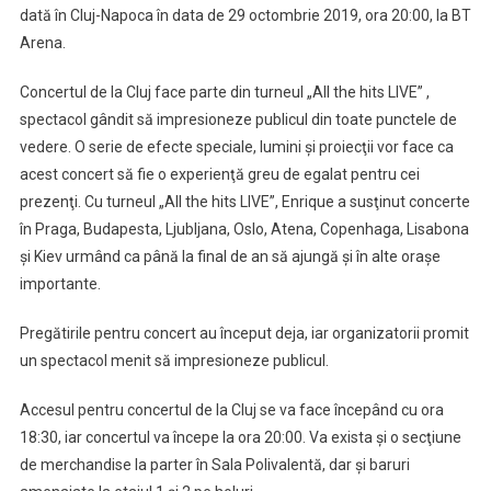
dată în Cluj-Napoca în data de 29 octombrie 2019, ora 20:00, la BT
Arena.
Concertul de la Cluj face parte din turneul „All the hits LIVE” ,
spectacol gândit să impresioneze publicul din toate punctele de
vedere. O serie de efecte speciale, lumini şi proiecţii vor face ca
acest concert să fie o experienţă greu de egalat pentru cei
prezenţi. Cu turneul „All the hits LIVE”, Enrique a susţinut concerte
în Praga, Budapesta, Ljubljana, Oslo, Atena, Copenhaga, Lisabona
şi Kiev urmând ca până la final de an să ajungă şi în alte oraşe
importante.
Pregătirile pentru concert au început deja, iar organizatorii promit
un spectacol menit să impresioneze publicul.
Accesul pentru concertul de la Cluj se va face începând cu ora
18:30, iar concertul va începe la ora 20:00. Va exista şi o secţiune
de merchandise la parter în Sala Polivalentă, dar şi baruri