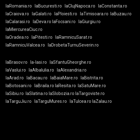
laRomania.ro
laBucuresti.ro
laClujNapoca.ro
laConstanta.ro
laCraiova.ro
laGalati.ro
laPloiesti.ro
laTimisoara.ro
laBuzau.ro
laCalarasi.ro
laDeva.ro
laFocsani.ro
laGiurgiu.ro
laMiercureaCiuc.ro
laOradea.ro
laPitesti.ro
laRamnicuSarat.ro
laRamnicuValcea.ro
laDrobetaTurnuSeverin.ro
laBrasov.ro
la-Iasi.ro
laSfantuGheorghe.ro
laVaslui.ro
laAlbaIulia.ro
laAlexandria.ro
laArad.ro
laBacau.ro
laBaiaMare.ro
laBistrita.ro
laBotosani.ro
laBraila.ro
laResita.ro
laSatuMare.ro
laSibiu.ro
laSlatina.ro
laSlobozia.ro
laTargoviste.ro
laTarguJiu.ro
laTarguMures.ro
laTulcea.ro
laZalau.ro