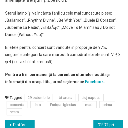
amenajate la etajul 1 şi 2 pe holuri.
Starul latino îşi va încânta fanii cu cele mai cunoscute piese:
„Bailamos”, „Rhythm Divine”, „Be With You”, „Duele El Corazon”,
„Subeme La Radio”, „El BaĂąo”, „Move To Miami” sau „I Do not
Dance (Without You)”.
Biletele pentru concert sunt vândute în proporţie de 97%,
singurele categorii la care mai pot fi cumpărate bilete sunt: VIP, 3
şi 4 ( cu vizibilitate redusă)
Pentru a fi în permanență la curent cu ultimele noutăți și
informații din orașul tău, urmărește-ne pe
Facebook.
Tagged
29 octombrie
bt arena
cluj napoca
concerta
data
Enrique Iglesias
marti
prima
seara
Navigare
Platforme de colectare selectivă cu acces pe baza de cartelă
‘CERT prinde rădăcini’ – campania de împădurire de toamnă