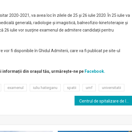
tar 2020-2021, va avea loc în zilele de 25 şi 26 iulie 2020. În 25 iulie va
dicală generală, radiologie şi imagistică, balneofizio-kinetoterapie şi
nică 26 iulie vor susţine examenul de admitere candidaţii pentru
or fi disponibile în Ghidul Admiterii, care va fi publicat pe site-ul
și informații din orașul tău, urmărește-ne pe
Facebook.
examenul
iuliu hatieganu
spatii
umf
universitatii
Centrul de spitalizare de la Sala Polivalentă din Cluj-Napoca se desfiinţează