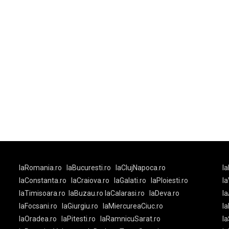
laRomania.ro
laBucuresti.ro
laClujNapoca.ro
la
laConstanta.ro
laCraiova.ro
laGalati.ro
laPloiesti.ro
l
laTimisoara.ro
laBuzau.ro
laCalarasi.ro
laDeva.ro
la
laFocsani.ro
laGiurgiu.ro
laMiercureaCiuc.ro
la
laOradea.ro
laPitesti.ro
laRamnicuSarat.ro
la