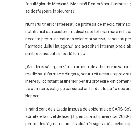
facultăţilor de Medicină, Medicină Dentară sau Farmacie şi
se desfăşoare în siguranţă.
Numărul tinerilor interesaţi de profesia de medic, farmaci
nutriţionist sau asistent medical este tot mai mare în fie
necesar pentru selectarea celor mai potriviţi candidaţi pen
Farmacie „Iuliu Haţieganu” are acreditări internaţionale al
sunt recunoscute în toată lumea.
„Am decis să organizăm examenul de admitere în varianta cl
medicină şi farmacie din ţară, pentru că acesta reprezint
interesul constant al tinerilor pentru profesiile din domeni
de admitere, cât şi pe parcursul anilor de studiu.” a declar
Napoca.
Ţinând cont de situaţia impusă de epidemia de SARS-CoV-2
admitere la nivel de licenţă, pentru anul universitar 2020-
pentru desfăşurarea unei evaluări în siguranţă a celor impl