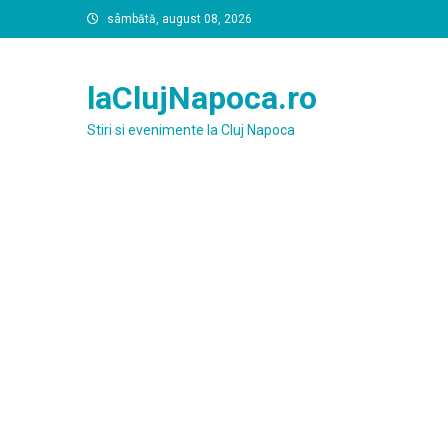
Skip
sâmbătă, august 08, 2026
to
content
laClujNapoca.ro
Stiri si evenimente la Cluj Napoca