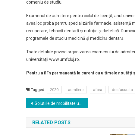
domeniu de studiu.
Examenul de admitere pentru ciclul de licenţă, anul universi
avea loc proba pentru specializările farmacie, asistenţă me
recuperare, tehnică dentară şi nutriţie şi dietetică. Dumi
programele de studiu medicină şi medicină dentară.
Toate detaliile privind organizarea examenului de admitere v
universităţii www.umfcluj.ro.
Pentru a fi în permanență la curent cu ultimele noutăți 
Tagged
2020
admitere
afara
desfasurata
Navigare
Soluțiile de mobilitate urbană sustenabilă, discutate de cinci orașe europene în cadrul primului workshop online CIIC
în
RELATED POSTS
articole