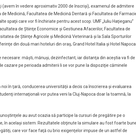
ţi (avem în vedere aproximativ 2000 de înscrişi), examenul de admitere
atea de Medicină, Facultatea de Medicină Dentară şi Facultatea de Farmaci
 alte spaţii care vor fi închiriate pentru acest scop. UMF „Iuliu Haţieganu”
Facultatea de Ştiinţe Economice şi Gestiunea Afacerilor, Facultatea de
rsitatea de Ştiinţe Agricole şi Medicină Veterinară şi la Sala Sporturilor
rinţe din două mari hoteluri din oraş, Grand Hotel Italia şi Hotel Napoca
 necesare: măşti, mănuşi, dezinfectant, iar distanţa din aceştia va fi de
de cazare pe perioada admiterii li se vor pune la dispoziţie căminele
 noi în ţară, conducerea universităţii a decis ca înscrierea şi evaluarea
studenţi internaţionali vor putea veni la Cluj-Napoca doar la toamnă, la
 cunoştinţele au avut ocazia să participe la cursuri de pregătire pe o
, în acelaşi sistem. Rezultatele obţinute la simulare au fost foarte bune
egătiţi, care vor face faţă cu brio exigenţelor impuse de un astfel de