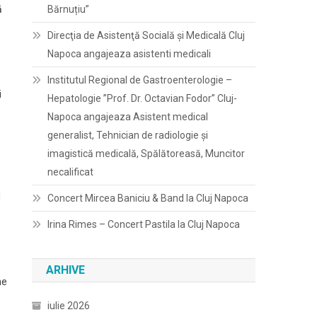
ă
Bărnuțiu”
Direcţia de Asistenţă Socială şi Medicală Cluj
Napoca angajeaza asistenti medicali
Institutul Regional de Gastroenterologie –
i
Hepatologie ”Prof. Dr. Octavian Fodor” Cluj-
Napoca angajeaza Asistent medical
generalist, Tehnician de radiologie și
imagistică medicală, Spălătoreasă, Muncitor
necalificat
l
Concert Mircea Baniciu & Band la Cluj Napoca
Irina Rimes – Concert Pastila la Cluj Napoca
ARHIVE
me
iulie 2026