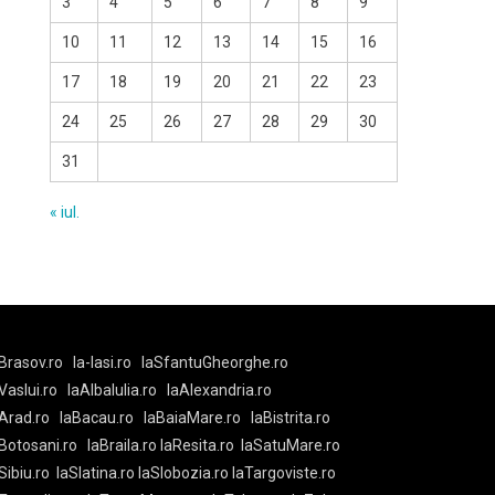
3
4
5
6
7
8
9
10
11
12
13
14
15
16
17
18
19
20
21
22
23
24
25
26
27
28
29
30
31
« iul.
Brasov.ro
la-Iasi.ro
laSfantuGheorghe.ro
aVaslui.ro
laAlbaIulia.ro
laAlexandria.ro
Arad.ro
laBacau.ro
laBaiaMare.ro
laBistrita.ro
Botosani.ro
laBraila.ro
laResita.ro
laSatuMare.ro
Sibiu.ro
laSlatina.ro
laSlobozia.ro
laTargoviste.ro