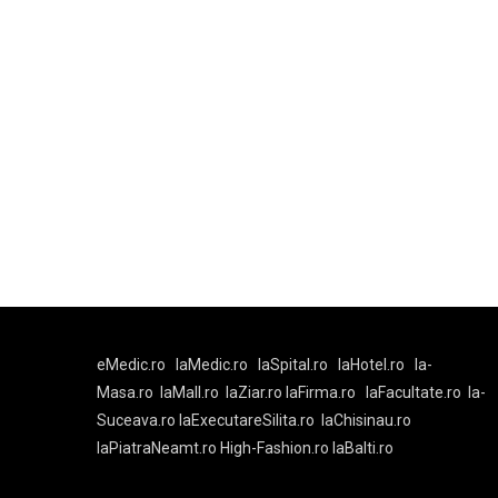
eMedic.ro
laMedic.ro
laSpital.ro
laHotel.ro
la-
Masa.ro
laMall.ro
laZiar.ro
laFirma.ro
laFacultate.ro
la-
Suceava.ro
laExecutareSilita.ro
laChisinau.ro
laPiatraNeamt.ro
High-Fashion.ro
laBalti.ro