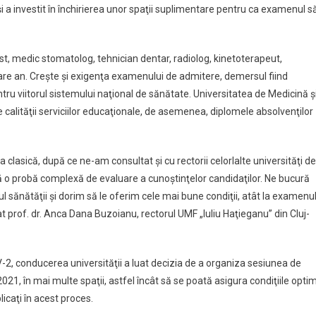
 a investit în închirierea unor spaţii suplimentare pentru ca examenul s
st, medic stomatolog, tehnician dentar, radiolog, kinetoterapeut,
care an. Creşte şi exigenţa examenului de admitere, demersul fiind
tru viitorul sistemului naţional de sănătate. Universitatea de Medicină ş
e calităţii serviciilor educaţionale, de asemenea, diplomele absolvenţilor
asică, după ce ne-am consultat şi cu rectorii celorlalte universităţi de
ă o probă complexă de evaluare a cunoştinţelor candidaţilor. Ne bucură
ul sănătăţii şi dorim să le oferim cele mai bune condiţii, atât la examenu
at prof. dr. Anca Dana Buzoianu, rectorul UMF „Iuliu Haţieganu” din Cluj-
, conducerea universităţii a luat decizia de a organiza sesiunea de
2021, în mai multe spaţii, astfel încât să se poată asigura condiţiile opti
icaţi în acest proces.