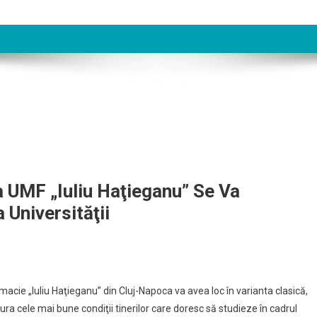
 UMF „Iuliu Haţieganu” Se Va
 Universităţii
cie „Iuliu Haţieganu” din Cluj-Napoca va avea loc în varianta clasică,
gura cele mai bune condiţii tinerilor care doresc să studieze în cadrul