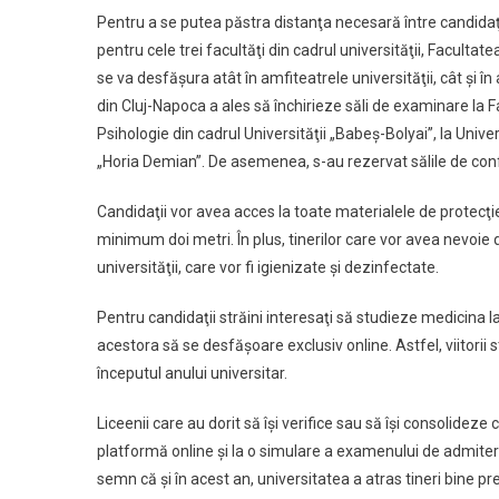
Pentru a se putea păstra distanţa necesară între candida
pentru cele trei facultăţi din cadrul universităţii, Facult
se va desfăşura atât în amfiteatrele universităţii, cât şi în
din Cluj-Napoca a ales să închirieze săli de examinare la 
Psihologie din cadrul Universităţii „Babeş-Bolyai”, la Unive
„Horia Demian”. De asemenea, s-au rezervat sălile de confe
Candidaţii vor avea acces la toate materialele de protecţie
minimum doi metri. În plus, tinerilor care vor avea nevoie 
universităţii, care vor fi igienizate şi dezinfectate.
Pentru candidaţii străini interesaţi să studieze medicina la
acestora să se desfăşoare exclusiv online. Astfel, viitorii 
începutul anului universitar.
Liceenii care au dorit să îşi verifice sau să îşi consolideze
platformă online şi la o simulare a examenului de admitere
semn că şi în acest an, universitatea a atras tineri bine pr