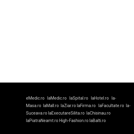
eMedic.ro
laMedic.ro
laSpital.ro
laHotel.ro
la-
Masa.ro
laMall.ro
laZiar.ro
laFirma.ro
laFacultate.ro
la-
Suceava.ro
laExecutareSilita.ro
laChisinau.ro
laPiatraNeamt.ro
High-Fashion.ro
laBalti.ro