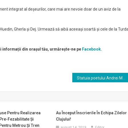
nt integrat al deşeurilor, care mai are nevoie doar de un aviz de la
 Huedin, Gherla și Dej. Urmează să aibă aceeași soartă și cele de la Turd
și informații din orașul tău, urmărește-ne pe
Facebook.
Statuia poetului Andrei Mureșanu, autorul imnului național, dezvelită la Cluj-Napoca
use Pentru Realizarea
Au Început Înscrierile În Echipa Zilelor
Pre-Fezabilitate Și
Clujului!
 Pentru Metrou Și Tren
august 14, 2019
Editor