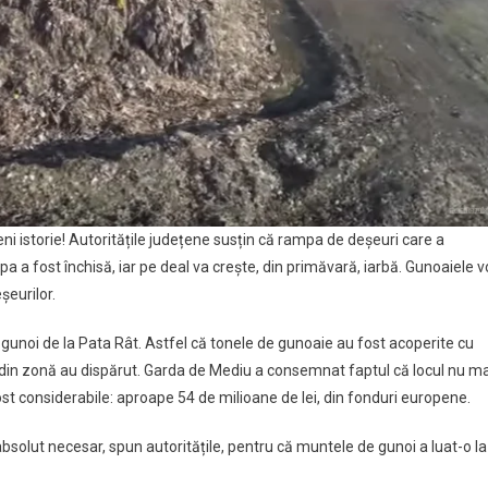
i istorie! Autoritățile județene susțin că rampa de deșeuri care a
 a fost închisă, iar pe deal va crește, din primăvară, iarbă. Gunoaiele v
şeurilor.
gunoi de la Pata Rât. Astfel că tonele de gunoaie au fost acoperite cu
 din zonă au dispărut. Garda de Mediu a consemnat faptul că locul nu ma
ost considerabile: aproape 54 de milioane de lei, din fonduri europene.
 absolut necesar, spun autoritățile, pentru că muntele de gunoi a luat-o la