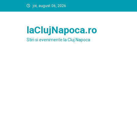
Skip
joi, august 06, 2026
to
content
laClujNapoca.ro
Stiri si evenimente la Cluj Napoca