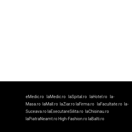
eMedic.ro
laMedic.ro
laSpital.ro
laHotel.ro
la-
Masa.ro
laMall.ro
laZiar.ro
laFirma.ro
laFacultate.ro
la-
Suceava.ro
laExecutareSilita.ro
laChisinau.ro
laPiatraNeamt.ro
High-Fashion.ro
laBalti.ro