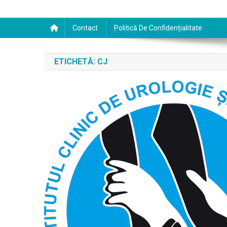
Contact
Politică De Confidențialitate
ETICHETĂ:
CJ