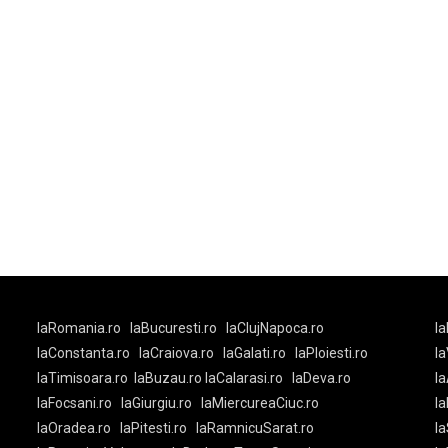
laRomania.ro
laBucuresti.ro
laClujNapoca.ro
la
laConstanta.ro
laCraiova.ro
laGalati.ro
laPloiesti.ro
l
laTimisoara.ro
laBuzau.ro
laCalarasi.ro
laDeva.ro
la
laFocsani.ro
laGiurgiu.ro
laMiercureaCiuc.ro
la
laOradea.ro
laPitesti.ro
laRamnicuSarat.ro
la