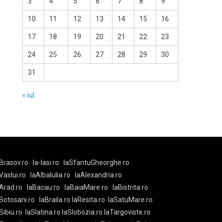
3
4
5
6
7
8
9
10
11
12
13
14
15
16
17
18
19
20
21
22
23
24
25
26
27
28
29
30
31
« iul.
Brasov.ro
la-Iasi.ro
laSfantuGheorghe.ro
aVaslui.ro
laAlbaIulia.ro
laAlexandria.ro
Arad.ro
laBacau.ro
laBaiaMare.ro
laBistrita.ro
Botosani.ro
laBraila.ro
laResita.ro
laSatuMare.ro
Sibiu.ro
laSlatina.ro
laSlobozia.ro
laTargoviste.ro