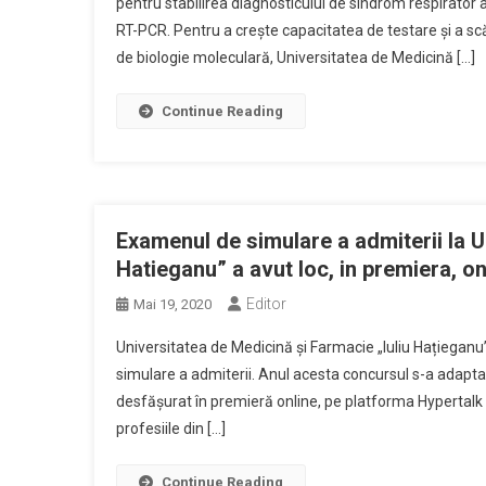
pentru stabilirea diagnosticului de sindrom respirato
RT-PCR. Pentru a creşte capacitatea de testare şi a s
de biologie moleculară, Universitatea de Medicină […]
Continue Reading
Examenul de simulare a admiterii la Un
Hatieganu” a avut loc, in premiera, on
Editor
Mai 19, 2020
Universitatea de Medicină și Farmacie „Iuliu Hațieganu”
simulare a admiterii. Anul acesta concursul s-a adapta
desfăşurat în premieră online, pe platforma Hypertalk 
profesiile din […]
Continue Reading