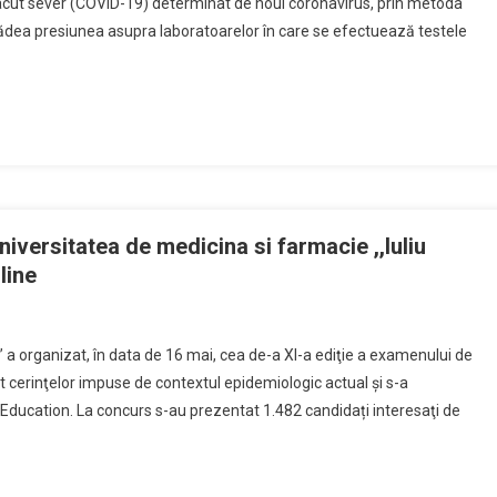
r acut sever (COVID-19) determinat de noul coronavirus, prin metoda
cădea presiunea asupra laboratoarelor în care se efectuează testele
iversitatea de medicina si farmacie ,,Iuliu
line
 a organizat, în data de 16 mai, cea de-a XI-a ediţie a examenului de
t cerinţelor impuse de contextul epidemiologic actual şi s-a
Education. La concurs s-au prezentat 1.482 candidați interesaţi de