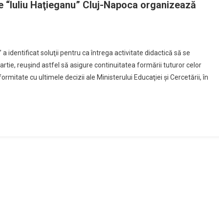
e “Iuliu Haţieganu” Cluj-Napoca organizează
a identificat soluţii pentru ca întrega activitate didactică să se
artie, reuşind astfel să asigure continuitatea formării tuturor celor
rmitate cu ultimele decizii ale Ministerului Educaţiei şi Cercetării, în