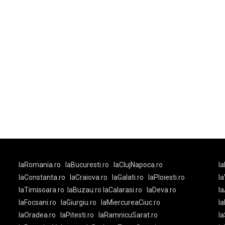
laRomania.ro
laBucuresti.ro
laClujNapoca.ro
la
laConstanta.ro
laCraiova.ro
laGalati.ro
laPloiesti.ro
l
laTimisoara.ro
laBuzau.ro
laCalarasi.ro
laDeva.ro
la
laFocsani.ro
laGiurgiu.ro
laMiercureaCiuc.ro
la
laOradea.ro
laPitesti.ro
laRamnicuSarat.ro
la