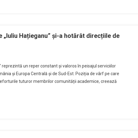
„Iuliu Hațieganu” și-a hotărât direcțiile de
reprezintă un reper constant şi valoros în peisajul serviciilor
România și Europa Centrală și de Sud-Est. Poziția de vârf pe care
n eforturile tuturor membrilor comunității academice, creează