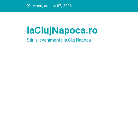
Skip
vineri, august 07, 2026
to
content
laClujNapoca.ro
Stiri si evenimente la Cluj Napoca