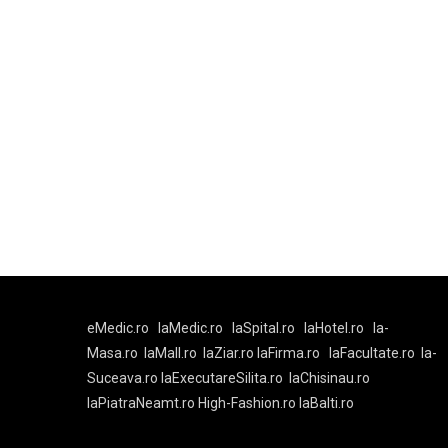
eMedic.ro
laMedic.ro
laSpital.ro
laHotel.ro
la-
Masa.ro
laMall.ro
laZiar.ro
laFirma.ro
laFacultate.ro
la-
Suceava.ro
laExecutareSilita.ro
laChisinau.ro
laPiatraNeamt.ro
High-Fashion.ro
laBalti.ro