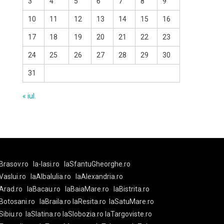
3
4
5
6
7
8
9
10
11
12
13
14
15
16
17
18
19
20
21
22
23
24
25
26
27
28
29
30
31
« iul.
Brasov.ro
la-Iasi.ro
laSfantuGheorghe.ro
aVaslui.ro
laAlbaIulia.ro
laAlexandria.ro
Arad.ro
laBacau.ro
laBaiaMare.ro
laBistrita.ro
Botosani.ro
laBraila.ro
laResita.ro
laSatuMare.ro
Sibiu.ro
laSlatina.ro
laSlobozia.ro
laTargoviste.ro