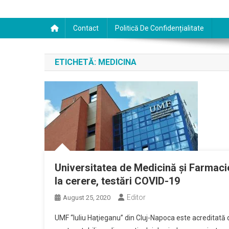
Contact
Politică De Confidențialitate
ETICHETĂ:
MEDICINA
Universitatea de Medicină şi Farmaci
la cerere, testări COVID-19
Editor
August 25, 2020
UMF “Iuliu Haţieganu” din Cluj-Napoca este acreditată 