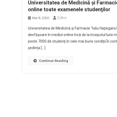
Universitatea de Medicină şi Farmaci
online toate examenele studenţilor
Editor
Mai 8, 2020
Universitatea de Medicină şi Farmacie “Iuliu Haţieganu” 
desfăşoare în mediul online încă de la începutul lunii m
peste 7000 de studenţi în cele mai bune condiții.În confo
şedinţa […]
Continue Reading