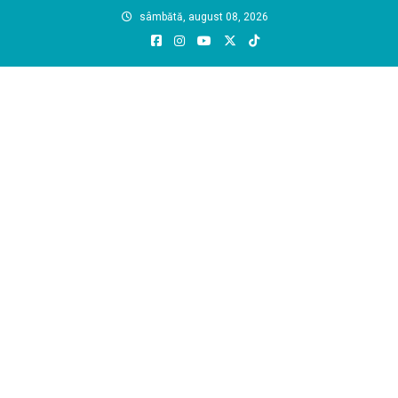
Skip
sâmbătă, august 08, 2026
to
content