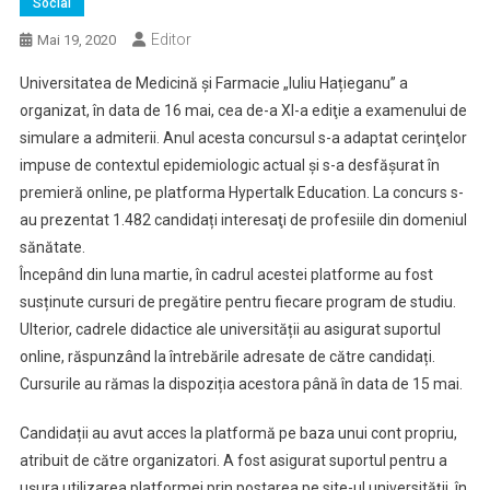
Social
Editor
Mai 19, 2020
Universitatea de Medicină și Farmacie „Iuliu Hațieganu” a
organizat, în data de 16 mai, cea de-a XI-a ediţie a examenului de
simulare a admiterii. Anul acesta concursul s-a adaptat cerinţelor
impuse de contextul epidemiologic actual şi s-a desfăşurat în
premieră online, pe platforma Hypertalk Education. La concurs s-
au prezentat 1.482 candidați interesaţi de profesiile din domeniul
sănătate.
Începând din luna martie, în cadrul acestei platforme au fost
susținute cursuri de pregătire pentru fiecare program de studiu.
Ulterior, cadrele didactice ale universității au asigurat suportul
online, răspunzând la întrebările adresate de către candidați.
Cursurile au rămas la dispoziția acestora până în data de 15 mai.
Candidații au avut acces la platformă pe baza unui cont propriu,
atribuit de către organizatori. A fost asigurat suportul pentru a
ușura utilizarea platformei prin postarea pe site-ul universității, în