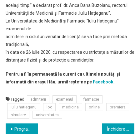
acelaşi timp.“ a declarat prof. dr. Anca Dana Buzoianu, rectorul
Universităţii de Medicină și Farmacie „Iuliu Hațieganu”.
La Universitatea de Medicină și Farmacie ”Iuliu Hațieganu”
examenul de
admitere în ciclul universitar de licență se va face prin metoda
tradițională,
în data de 26 iulie 2020, cu respectarea cu strictețe a măsurilor de
distanțare fizică și de protecție a candidaților.
Pentru a fi în permanență la curent cu ultimele noutăți și
informații din orașul tău, urmărește-ne pe
Facebook.
Tagged
admiterii
examenul
farmacie
iuliu hatieganu
loc
medicina
online
premiera
simulare
universitatea
Navigare
Programul de difuzări de spectacole online al Teatrului Naţional din Cluj-Napoca continuă şi după ridicarea stării de urgenţă
Închidere trafic auto pe strada Emil Isac