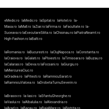
eMedic.ro
laMedic.ro
laSpital.ro
laHotel.ro
la-
Masa.ro
laMall.ro
laZiar.ro
laFirma.ro
laFacultate.ro
la-
Suceava.ro
laExecutareSilita.ro
laChisinau.ro
laPiatraNeamt.ro
High-Fashion.ro
laBalti.ro
laRomania.ro
laBucuresti.ro
laClujNapoca.ro
laConstanta.ro
laCraiova.ro
laGalati.ro
laPloiesti.ro
laTimisoara.ro
laBuzau.ro
laCalarasi.ro
laDeva.ro
laFocsani.ro
laGiurgiu.ro
laMiercureaCiuc.ro
laOradea.ro
laPitesti.ro
laRamnicuSarat.ro
laRamnicuValcea.ro
laDrobetaTurnuSeverin.ro
laBrasov.ro
la-Iasi.ro
laSfantuGheorghe.ro
laVaslui.ro
laAlbaIulia.ro
laAlexandria.ro
laArad.ro
laBacau.ro
laBaiaMare.ro
laBistrita.ro