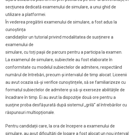
secțiunea dedicată examenului de simulare, a unui ghid de
utilizare a platformei.
În vederea pregătirii examenului de simulare, a fost adus la
cunoștința
candidaților un tutorial privind modalitatea de susținere a
examenului de
simulare, cu toți pașii de parcurs pentru a participa la examen.
La examenul de simulare, subiectele au fost elaborate în
conformitate cu modelul subiectelor de admitere, respectând
numărul de întrebări, precum și intervalul de timp alocat. Liceenii
au avut ocazia să-și verifice cunoștințele, să se familiarizeze cu
formatul subiectelor de admitere și să-și exerseze abilitățile de
încadrare în timp. Ei au avut la dispoziţie două ore pentru a
susţine proba desfăşurată după sistemul „grilă” al întrebărilor cu
răspunsuri multiopționale.
Pentru candidații care, la ora de începere a examenului de
simulare, au avut dificultăți de logare a fost alocat un nou interval