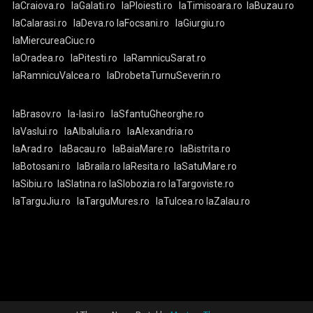
laCraiova.ro
laGalati.ro
laPloiesti.ro
laTimisoara.ro
laBuzau.ro
laCalarasi.ro
laDeva.ro
laFocsani.ro
laGiurgiu.ro
laMiercureaCiuc.ro
laOradea.ro
laPitesti.ro
laRamnicuSarat.ro
laRamnicuValcea.ro
laDrobetaTurnuSeverin.ro
laBrasov.ro
la-Iasi.ro
laSfantuGheorghe.ro
laVaslui.ro
laAlbaIulia.ro
laAlexandria.ro
laArad.ro
laBacau.ro
laBaiaMare.ro
laBistrita.ro
laBotosani.ro
laBraila.ro
laResita.ro
laSatuMare.ro
laSibiu.ro
laSlatina.ro
laSlobozia.ro
laTargoviste.ro
laTarguJiu.ro
laTarguMures.ro
laTulcea.ro
laZalau.ro