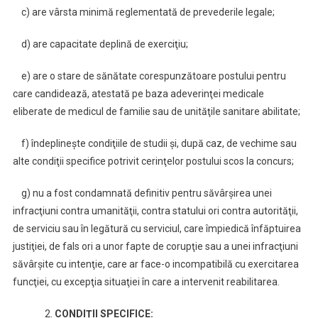
c) are vârsta minimă reglementată de prevederile legale;
d) are capacitate deplină de exerciţiu;
e) are o stare de sănătate corespunzătoare postului pentru
care candidează, atestată pe baza adeverinţei medicale
eliberate de medicul de familie sau de unităţile sanitare abilitate;
f) îndeplineşte condiţiile de studii şi, după caz, de vechime sau
alte condiţii specifice potrivit cerinţelor postului scos la concurs;
g) nu a fost condamnată definitiv pentru săvârşirea unei
infracţiuni contra umanităţii, contra statului ori contra autorităţii,
de serviciu sau în legătură cu serviciul, care împiedică înfăptuirea
justiţiei, de fals ori a unor fapte de corupţie sau a unei infracţiuni
săvârşite cu intenţie, care ar face-o incompatibilă cu exercitarea
funcţiei, cu excepţia situaţiei în care a intervenit reabilitarea.
2.
CONDIȚII SPECIFICE: