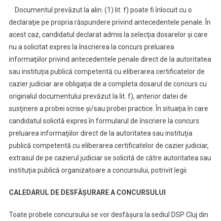
Documentul prevăzut la alin. (1) lit. f) poate fi înlocuit cu o
declaraţie pe propria răspundere privind antecedentele penale. În
acest caz, candidatul declarat admis la selecţia dosarelor şi care
nu a solicitat expres la înscrierea la concurs preluarea
informaţiilor privind antecedentele penale direct de la autoritatea
sau instituţia publică competentă cu eliberarea certificatelor de
cazier judiciar are obligaţia de a completa dosarul de concurs cu
originalul documentului prevăzut la lit. f), anterior datei de
susţinere a probei scrise şi/sau probei practice. În situaţia în care
candidatul solicită expres în formularul de înscriere la concurs
preluarea informaţiilor direct de la autoritatea sau instituţia
publică competentă cu eliberarea certificatelor de cazier judiciar,
extrasul de pe cazierul judiciar se solicită de către autoritatea sau
instituţia publică organizatoare a concursului, potrivit legii.
CALEDARUL DE DESFĂȘURARE A CONCURSULUI
Toate probele concursului se vor desfășura la sediul DSP Cluj din