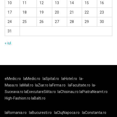
10
11
12
13
14
15
16
17
18
19
20
21
22
23
24
25
26
27
28
29
30
31
« iul.
eMedic.ro
laMedic.ro
laSpital.ro
laHotel.ro
la-
Masa.ro
laMall.ro
laZiar.ro
laFirma.ro
laFacultate.ro
la-
Suceava.ro
laExecutareSilita.ro
laChisinau.ro
laPiatraNeamt.ro
High-Fashion.ro
laBalti.ro
laRomania.ro
laBucuresti.ro
laClujNapoca.ro
laConstanta.ro