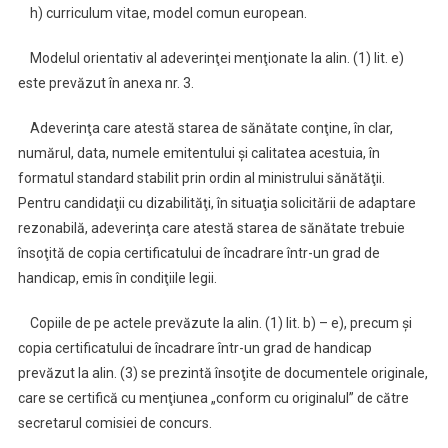
h) curriculum vitae, model comun european.
Modelul orientativ al adeverinţei menţionate la alin. (1) lit. e)
este prevăzut în anexa nr. 3.
Adeverinţa care atestă starea de sănătate conţine, în clar,
numărul, data, numele emitentului şi calitatea acestuia, în
formatul standard stabilit prin ordin al ministrului sănătăţii.
Pentru candidaţii cu dizabilităţi, în situaţia solicitării de adaptare
rezonabilă, adeverinţa care atestă starea de sănătate trebuie
însoţită de copia certificatului de încadrare într-un grad de
handicap, emis în condiţiile legii.
Copiile de pe actele prevăzute la alin. (1) lit. b) – e), precum şi
copia certificatului de încadrare într-un grad de handicap
prevăzut la alin. (3) se prezintă însoţite de documentele originale,
care se certifică cu menţiunea „conform cu originalul” de către
secretarul comisiei de concurs.