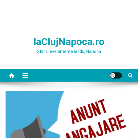
laClujNapoca.ro
Stiri si evenimente la Cluj Napoca