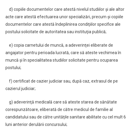
d) copiile documentelor care atestă nivelul studiilor şi ale altor
acte care atestă efectuarea unor specializări, precum şi copiile
documentelor care atestă îndeplinirea condiţiilor specifice ale
postului solicitate de autoritatea sau instituţia publică;
e) copia carnetului de muncă, a adeverinţei eliberate de
angajator pentru perioada lucrată, care să ateste vechimea în
muncă şi în specialitatea studiilor solicitate pentru ocuparea
postului;
f) certificat de cazier judiciar sau, după caz, extrasul de pe
cazierul judiciar;
g) adeverinţă medicală care să ateste starea de sănătate
corespunzătoare, eliberată de către medicul de familie al
candidatului sau de către unităţile sanitare abilitate cu cel mult 6
luni anterior derulării concursului;