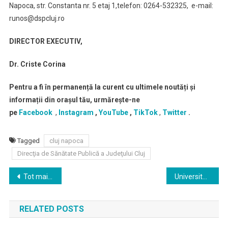
Napoca, str. Constanta nr. 5 etaj 1,telefon: 0264-532325, e-mail:
runos@dspcluj.ro
DIRECTOR EXECUTIV,
Dr. Criste Corina
Pentru a fi în permanență la curent cu ultimele noutăți și
informații din orașul tău, urmărește-ne
pe
Facebook
,
Instagram
,
YouTube
,
TikTok
,
Twitter
.
Tagged
cluj napoca
Direcţia de Sănătate Publică a Judeţului Cluj
Navigare
Tot mai multe persoane din Cluj se confruntă cu tulburări: explicațiile specialiștilor
Universitatea Babeș-Bolyai, printre universitățile românești cu cel mai puternic și constant sprijin pentru studenții săi de-a lungul ultimilor ani
în
RELATED POSTS
articole