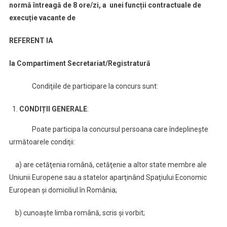
normă întreagă de 8 ore/zi,
a unei funcții contractuale de
execuție vacante de
REFERENT IA
la Compartiment Secretariat/Registratură
Condiţiile de participare la concurs sunt:
CONDIȚII GENERALE
:
Poate participa la concursul persoana care îndeplineşte
următoarele condiţii:
a) are cetăţenia română, cetăţenie a altor state membre ale
Uniunii Europene sau a statelor aparţinând Spaţiului Economic
European şi domiciliul în România;
b) cunoaşte limba română, scris şi vorbit;