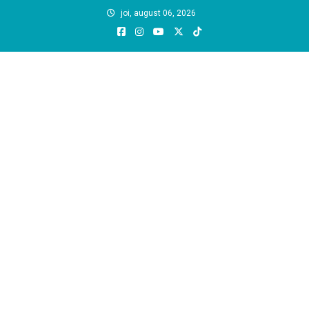
Skip
joi, august 06, 2026
to
content