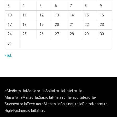
3
4
5
6
7
8
9
10
11
12
13
14
15
16
17
18
19
20
21
22
23
24
25
26
27
28
29
30
31
« iul.
eMedic.ro
laMedic.ro
laSpital.ro
laHotel.ro
la-
Masa.ro
laMall.ro
laZiar.ro
laFirma.ro
laFacultate.ro
la-
Suceava.ro
laExecutareSilita.ro
laChisinau.ro
laPiatraNeamt.ro
High-Fashion.ro
laBalti.ro