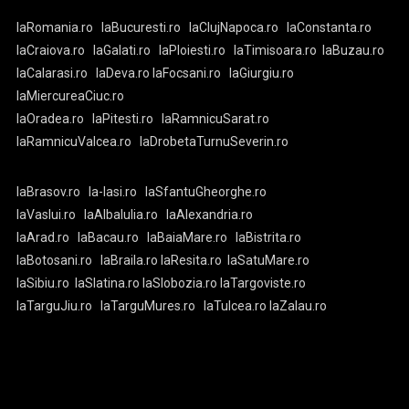
laRomania.ro
laBucuresti.ro
laClujNapoca.ro
laConstanta.ro
laCraiova.ro
laGalati.ro
laPloiesti.ro
laTimisoara.ro
laBuzau.ro
laCalarasi.ro
laDeva.ro
laFocsani.ro
laGiurgiu.ro
laMiercureaCiuc.ro
laOradea.ro
laPitesti.ro
laRamnicuSarat.ro
laRamnicuValcea.ro
laDrobetaTurnuSeverin.ro
laBrasov.ro
la-Iasi.ro
laSfantuGheorghe.ro
laVaslui.ro
laAlbaIulia.ro
laAlexandria.ro
laArad.ro
laBacau.ro
laBaiaMare.ro
laBistrita.ro
laBotosani.ro
laBraila.ro
laResita.ro
laSatuMare.ro
laSibiu.ro
laSlatina.ro
laSlobozia.ro
laTargoviste.ro
laTarguJiu.ro
laTarguMures.ro
laTulcea.ro
laZalau.ro