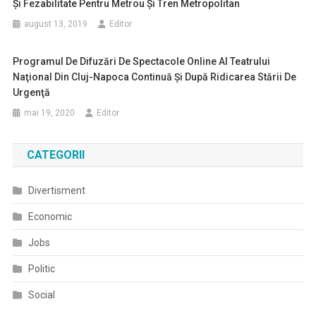
Și Fezabilitate Pentru Metrou Și Tren Metropolitan
august 13, 2019
Editor
Programul De Difuzări De Spectacole Online Al Teatrului
Naţional Din Cluj-Napoca Continuă Şi După Ridicarea Stării De
Urgenţă
mai 19, 2020
Editor
CATEGORII
Divertisment
Economic
Jobs
Politic
Social