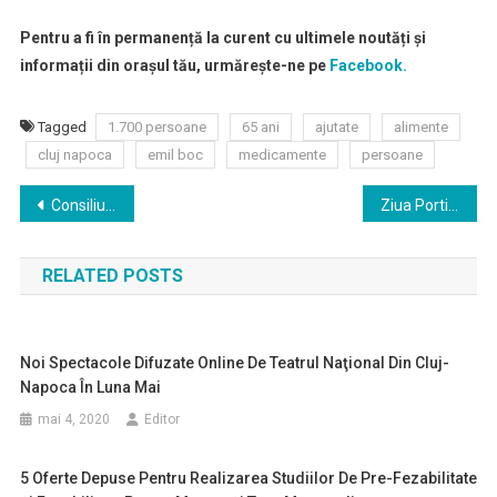
Pentru a fi în permanență la curent cu ultimele noutăți și
informații din orașul tău, urmărește-ne pe
Facebook.
Tagged
1.700 persoane
65 ani
ajutate
alimente
cluj napoca
emil boc
medicamente
persoane
Navigare
Consiliul Judeţean Cluj preia un spital privat pentru tratarea pacienţilor cu coronavirus
Ziua Portilor Deschise la TN Cluj.
în
RELATED POSTS
articole
Noi Spectacole Difuzate Online De Teatrul Naţional Din Cluj-
Napoca În Luna Mai
mai 4, 2020
Editor
5 Oferte Depuse Pentru Realizarea Studiilor De Pre-Fezabilitate