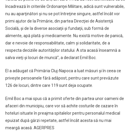
încadrează în criteriile Ordonanţei Militare, adică sunt vulnerabile,
nu au aparţinători şi nu se pot întreţine singure, astfel încât vor
primi ajutor de la Primărie, din partea Direcţiei de Asistenţă
Socială, şi de la diverse asociaţii şi fundaţii, sub formă de
alimente, apă plată şi medicamente. Nu există motive de panică,
dar e nevoie de responsabilitate, calm şi solidaritate, de a
respecta deciziile autorităţilor statului. A sta acasă înseamnă a
salva vieţi şi locuri de muncă”, a declarat Emil Boc.
El a adăugat că Primăria Cluj-Napoca a luat măsuri şi în ceea ce
priveşte persoanele fără adăpost, pentru care sunt prevăzute
126 de locuri, dintre care 119 sunt deja ocupate.
Emil Boc a mai spus că a primit oferte din partea unor oameni de
afaceri din municipiu, care vor să achite costurile de cazare în
hoteluri situate în preajma spitalelor pentru personalul medical
epuizat după gărzi repetate, astfel încât acesta să nu mai
meargă acasă. AGERPRES