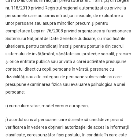
că nu s-au comis infracţiuni prevăzute la art. 1 alin. (2) din Legea
nr. 118/2019 privind Registrul naţional automatizat cu privire la
persoanele care au comis infracţiuni sexuale, de exploatare a
unor persoane sau asupra minorilor, precum şi pentru
completarea Legii nr. 76/2008 privind organizarea şi funcţionarea
Sistemului Naţional de Date Genetice Judiciare, cu modificările
ulterioare, pentru candidaţii înscrişi pentru posturile din cadrul
sistemului de învăţământ, sănătate sau protecţie socială, precum
şi orice entitate publică sau privată a cărei activitate presupune
contactul direct cu copii, persoane în vârstă, persoane cu
dizabilităţi sau alte categorii de persoane vulnerabile ori care
presupune examinarea fizică sau evaluarea psihologică a unei
persoane;
i) curriculum vitae, model comun european;
j) acordul scris al persoanei care dorește să candideze privind
verificarea în vederea obținerii autorizației de acces la informații
clasificate, corespunzător fișei postului, în condițiile în care este