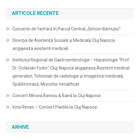
ARTICOLE RECENTE
Concerte de fanfară în Parcul Central „Simion Bărnuțiu”
Direcţia de Asistenţă Socială şi Medicală Cluj Napoca
angajeaza asistenti medicali
Institutul Regional de Gastroenterologie – Hepatologie ”Prof.
Dr. Octavian Fodor” Cluj-Napoca angajeaza Asistent medical
generalist, Tehnician de radiologie și imagistică medicală,
Spălătoreasă, Muncitor necalificat
Concert Mircea Baniciu & Band la Cluj Napoca
Irina Rimes – Concert Pastila la Cluj Napoca
ARHIVE