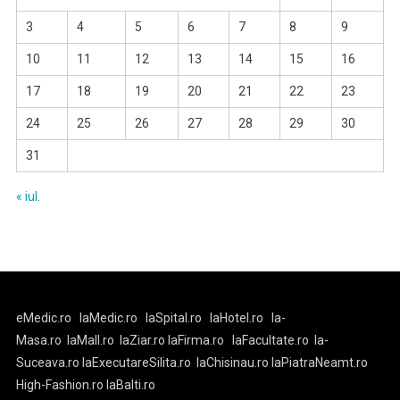
3
4
5
6
7
8
9
10
11
12
13
14
15
16
17
18
19
20
21
22
23
24
25
26
27
28
29
30
31
« iul.
eMedic.ro
laMedic.ro
laSpital.ro
laHotel.ro
la-
Masa.ro
laMall.ro
laZiar.ro
laFirma.ro
laFacultate.ro
la-
Suceava.ro
laExecutareSilita.ro
laChisinau.ro
laPiatraNeamt.ro
High-Fashion.ro
laBalti.ro