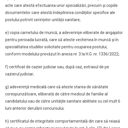
acte care atestă efectuarea unor specializări, precum şi copiile
documentelor care atestă îndeplinirea condiţiilor specifice ale
postului potrivit cerințelor unității sanitare;
e) copia carnetului de muncă, a adeverinţei eliberate de angajator
pentru perioada lucrată, care să ateste vechimea în muncă şi în
specialitatea studiilor solicitate pentru ocuparea postului,
conform modelului prevăzut în anexa nr. 3 la H.G. nr. 1336/2022;
f) certificat de cazier judiciar sau, după caz, extrasul de pe
cazierul judiciar;
g) adeverinţă medicală care să ateste starea de sănătate
corespunzătoare, eliberată de către medicul de familie al
candidatului sau de către unităţile sanitare abilitate cu cel mult 6
luni anterior derulării concursului;
h) certificatul de integritate comportamentală din care să reiasă