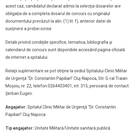
acest caz, candidatul declarat admis la selecţia dosarelor are
obligaţia de a completa dosarul de concurs cu originalul
documentului prevăzut la alin. (1) lit. f), anterior datei de
susţinere a probei scrise
Detalii privind condiţiile specifice, tematica, bibliografia și
calendarul de concurs sunt disponibile accesând pagina oficială
de internet a spitalului.
Relaţii suplimentare se pot obţine la sediul Spitalului Clinic Militar
de Urgenţă “Dr. Constantin Papilian” Cluj-Napoca, Str. G-ral Traian
Moşoiu, nr. 22, telefon:0264403401, int. 315, persoană de contact:
Șerban Eugen.
Angajator:
Spitalul Clinic Militar de Urgenţă “Dr. Constantin
Papilian” Cluj-Napoca
Tip angajator:
Unitate Militară/Unitate sanitară publică