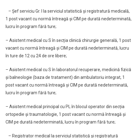
– Șef serviciu Gr. I la serviciul statistică și registratură medicală,
1 post vacant cu normă întreagă și CIM pe durată nedeterminată,
lucru în program fără ture;
– Asistent medical cu S în secția clinică chirurgie generală, 1 post
vacant cu normă întreagă și CIM pe durată nedeterminată, lucru
în ture de 12 cu 24 de ore libere;
– Asistent medical cu S în laboratorul recuperare, medicină fizică
și balneologie (baza de tratament) din ambulatoriu integrat, 1
post vacant cu normă întreagă și CIM pe durată nedeterminată,
lucru în program fără ture;
– Asistent medical principal cu PL în blocul operator din secția
ortopedie și traumatologie, 1 post vacant cu normă întreagă și
CIM pe durată nedeterminată, lucru în program fără ture;
– Registrator medical la serviciul statistică și registratură