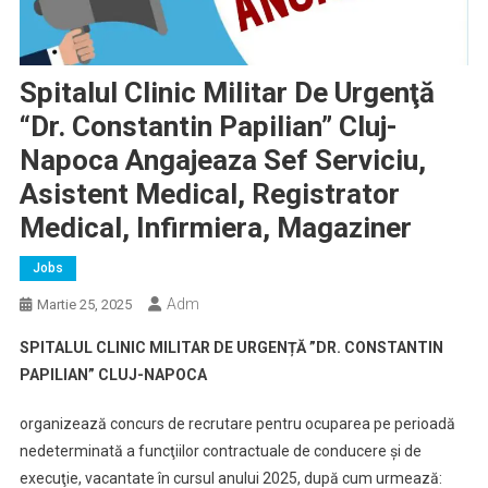
Spitalul Clinic Militar De Urgenţă
“Dr. Constantin Papilian” Cluj-
Napoca Angajeaza Sef Serviciu,
Asistent Medical, Registrator
Medical, Infirmiera, Magaziner
Jobs
Adm
Martie 25, 2025
SPITALUL CLINIC MILITAR DE URGENȚĂ
”DR. CONSTANTIN
PAPILIAN” CLUJ-NAPOCA
organizează concurs de recrutare pentru ocuparea pe perioadă
nedeterminată a funcţiilor contractuale de conducere și de
execuţie, vacantate în cursul anului 2025, după cum urmează: