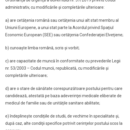
administrativ, cu modificările şi completările ulterioare:
a) are cetăţenia română sau cetăţenia unui alt stat membru al
Uniunii Europene, a unui stat parte la Acordul privind Spaţiul
Economic European (SEE) sau cetăţenia Confederaţiei Elveţiene;
b) cunoaşte limba română, scris şi vorbit;
c) are capacitate de muncă în conformitate cu prevederile Legii
nr. 53/2003 – Codul muncii, republicată, cu modificările şi
completările ulterioare;
d) are o stare de sănătate corespunzătoare postului pentru care
candidează, atestată pe baza adeverinţei medicale eliberate de
medicul de familie sau de unităţile sanitare abilitate;
e) îndeplineşte condiţiile de studii, de vechime în specialitate şi,
după caz, alte condiţii specifice potrivit cerinţelor postului scos la