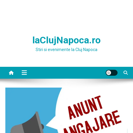
laClujNapoca.ro
Stiri si evenimente la Cluj Napoca