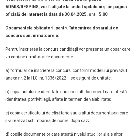
ADMIS/RESPINS, vor fi afișate la sediul spitalului și pe pagina
oficială de internet la data de 30.04.2025, ora 15.00.
Documentele obligatorii pentru întocmirea dosarului de
concurs sunt următoarele:
Pentru înscrierea la concurs candidaţii vor prezenta un dosar care
va conţine următoarele documente:
a) formular de înscriere la concurs, conform modelului prevăzut
anexa nr. 2 la H.G. nr. 1336/2022 – se asigură de unitate;
b) copia actului de identitate sau orice alt document care atestă
identitatea, potrivit legii, aflate în termen de valabilitate;
c) copia certificatului de căsătorie sau a altui document prin care
s-a realizat schimbarea de nume, după caz;
d) copiile documentelor care atestă nivelul studiilor şi ale altor