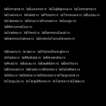
laRomania.ro
laBucuresti.ro
laClujNapoca.ro
laConstanta.ro
laCraiova.ro
laGalati.ro
laPloiesti.ro
laTimisoara.ro
laBuzau.ro
laCalarasi.ro
laDeva.ro
laFocsani.ro
laGiurgiu.ro
laMiercureaCiuc.ro
laOradea.ro
laPitesti.ro
laRamnicuSarat.ro
laRamnicuValcea.ro
laDrobetaTurnuSeverin.ro
laBrasov.ro
la-Iasi.ro
laSfantuGheorghe.ro
laVaslui.ro
laAlbaIulia.ro
laAlexandria.ro
laArad.ro
laBacau.ro
laBaiaMare.ro
laBistrita.ro
laBotosani.ro
laBraila.ro
laResita.ro
laSatuMare.ro
laSibiu.ro
laSlatina.ro
laSlobozia.ro
laTargoviste.ro
laTarguJiu.ro
laTarguMures.ro
laTulcea.ro
laZalau.ro