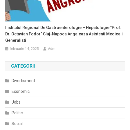
Institutul Regional De Gastroenterologie – Hepatologie ”Prof.
Dr. Octavian Fodor” Cluj-Napoca Angajeaza Asistenti Medicali
Generalisti
februarie 14, 2025
Adm
CATEGORII
Divertisment
Economic
Jobs
Politic
Social