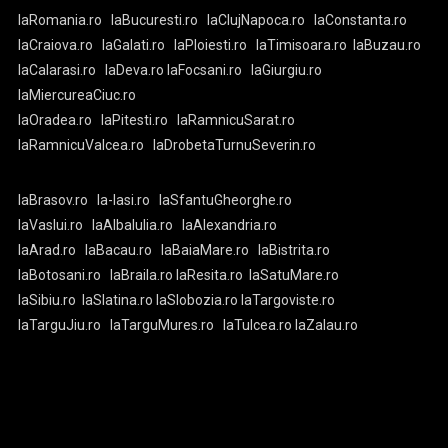
laRomania.ro
laBucuresti.ro
laClujNapoca.ro
laConstanta.ro
laCraiova.ro
laGalati.ro
laPloiesti.ro
laTimisoara.ro
laBuzau.ro
laCalarasi.ro
laDeva.ro
laFocsani.ro
laGiurgiu.ro
laMiercureaCiuc.ro
laOradea.ro
laPitesti.ro
laRamnicuSarat.ro
laRamnicuValcea.ro
laDrobetaTurnuSeverin.ro
laBrasov.ro
la-Iasi.ro
laSfantuGheorghe.ro
laVaslui.ro
laAlbaIulia.ro
laAlexandria.ro
laArad.ro
laBacau.ro
laBaiaMare.ro
laBistrita.ro
laBotosani.ro
laBraila.ro
laResita.ro
laSatuMare.ro
laSibiu.ro
laSlatina.ro
laSlobozia.ro
laTargoviste.ro
laTarguJiu.ro
laTarguMures.ro
laTulcea.ro
laZalau.ro