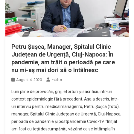
Petru Șușca, Manager, Spitalul Clinic
Județean de Urgență, Cluj-Napoca: În
pandemie, am trăit o perioadă pe care
nu mi-aș mai dori să o întâlnesc
Editor
August 4, 2020
Luni pline de provocări, griji, eforturi și sacrificii, într-un
context epidemiologic fără precedent. Așa a descris, într-
un interviu pentru medicalmanager.ro, Petru Șușca (foto),
manager, Spitalul Clinic Județean de Urgență, Cluj-Napoca,
perioada de pandemie și postpandemie Covid-19. ”Inițial
am fost cu toții descumpăniți, văzând ce se întâmpla în