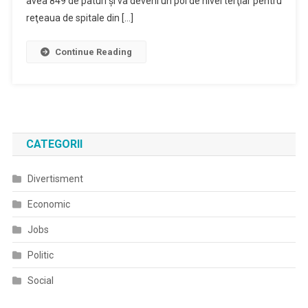
avea 849 de paturi şi va deveni un pol de nivel terţiar pentru
reţeaua de spitale din […]
Continue Reading
CATEGORII
Divertisment
Economic
Jobs
Politic
Social