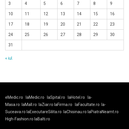
3
4
5
6
7
8
9
10
11
12
13
14
15
16
17
18
19
20
21
22
23
24
25
26
27
28
29
30
31
« iul.
eMedic.ro
laMedic.ro
laSpital.ro
laHotel.ro
la-
Masa.ro
laMall.ro
laZiar.ro
laFirma.ro
laFacultate.ro
la-
Suceava.ro
laExecutareSilita.ro
laChisinau.ro
laPiatraNeamt.ro
High-Fashion.ro
laBalti.ro