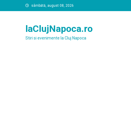
Skip
sâmbătă, august 08, 2026
to
content
laClujNapoca.ro
Stiri si evenimente la Cluj Napoca