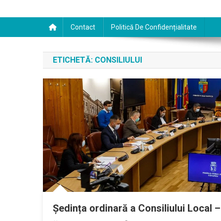
Contact
Politică De Confidențialitate
ETICHETĂ:
CONSILIULUI
Ședința ordinară a Consiliului Local –