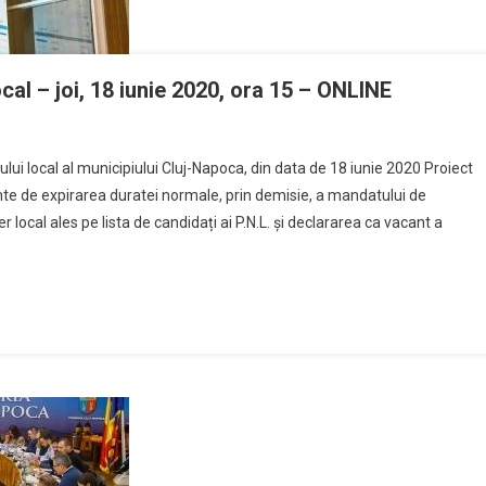
cal – joi, 18 iunie 2020, ora 15 – ONLINE
liului local al municipiului Cluj-Napoca, din data de 18 iunie 2020 Proiect
inte de expirarea duratei normale, prin demisie, a mandatului de
r local ales pe lista de candidați ai P.N.L. şi declararea ca vacant a